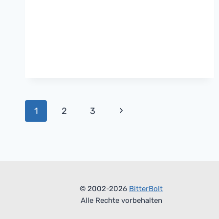
Seitennavigation
Nächste
1
2
3
Seite
© 2002-2026
BitterBolt
Alle Rechte vorbehalten