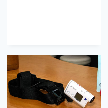
EXTREM
–
KALT
DUSCHEN