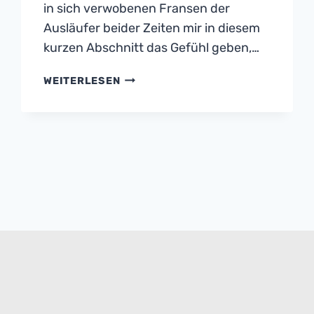
in sich verwobenen Fransen der
Ausläufer beider Zeiten mir in diesem
kurzen Abschnitt das Gefühl geben,…
GEDANKEN
WEITERLESEN
ZUM
JAHRESWECHSEL
–
ES
HERRSCHEN
SELTSAME
ZEITEN…